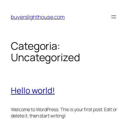
Pular
para
buyerslighthouse.com
o
conteúdo
Categoria:
Uncategorized
Hello world!
Welcome to WordPress. This is your first post. Edit or
delete it, then start writing!